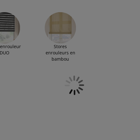
ique et fonctionnelle pour contrôler la lumière et
 enrouleur
Stores
DUO
enrouleurs en
bambou