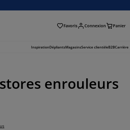
Favoris
Connexion
Panier
herche
Inspiration
Dépliants
Magasins
Service clientèle
B2B
Carrière
s stores enrouleurs
lus