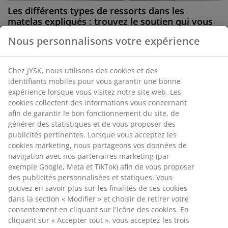
Les différents types de ressorts dans les
matelas expliqués : trouvez le soutien qui vous
convient
Nous personnalisons votre expérience
Chez JYSK, nous utilisons des cookies et des
identifiants mobiles pour vous garantir une bonne
expérience lorsque vous visitez notre site web. Les
cookies collectent des informations vous concernant
afin de garantir le bon fonctionnement du site, de
générer des statistiques et de vous proposer des
publicités pertinentes. Lorsque vous acceptez les
cookies marketing, nous partageons vos données de
Restez au
Mousse à
OEKO-TEX®
Les parures
navigation avec nos partenaires marketing (par
frais et
mémoire de
aide à choisir
de lit: nos
exemple Google, Meta et TikTok) afin de vous proposer
dormez
forme, latex
des textiles
favoris de
des publicités personnalisées et statiques. Vous
confortablement
ou mousse
testés contre
cette saison
pouvez en savoir plus sur les finalités de ces cookies
en été
gel : quel
les
dans la section « Modifier » et choisir de retirer votre
matériau de
substances
consentement en cliquant sur l'icône des cookies. En
surmatelas
nocives
cliquant sur « Accepter tout », vous acceptez les trois
vous