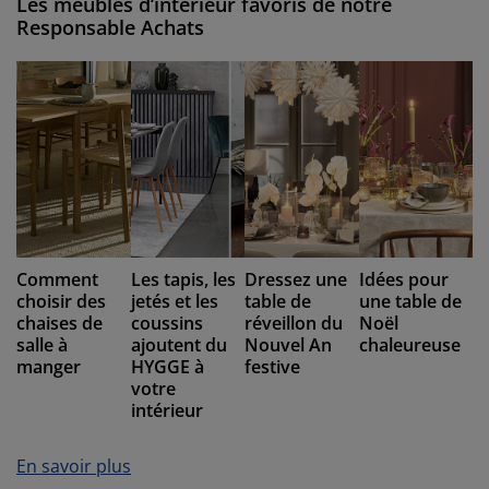
Les meubles d’intérieur favoris de notre
Responsable Achats
Comment
Les tapis, les
Dressez une
Idées pour
choisir des
jetés et les
table de
une table de
chaises de
coussins
réveillon du
Noël
salle à
ajoutent du
Nouvel An
chaleureuse
manger
HYGGE à
festive
votre
intérieur
En savoir plus