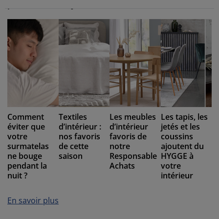
pour chiens de JYSK
Comment
Textiles
Les meubles
Les tapis, les
éviter que
d’intérieur :
d’intérieur
jetés et les
votre
nos favoris
favoris de
coussins
surmatelas
de cette
notre
ajoutent du
ne bouge
saison
Responsable
HYGGE à
pendant la
Achats
votre
nuit ?
intérieur
En savoir plus