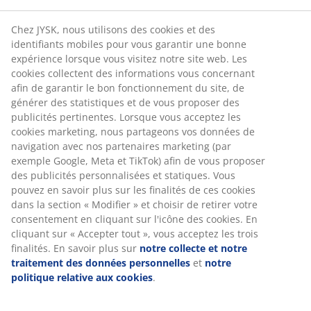
choix pour votre intérieur
En savoir plus
Chez JYSK, nous utilisons des cookies et des
identifiants mobiles pour vous garantir une bonne
expérience lorsque vous visitez notre site web. Les
cookies collectent des informations vous concernant
afin de garantir le bon fonctionnement du site, de
générer des statistiques et de vous proposer des
publicités pertinentes. Lorsque vous acceptez les
cookies marketing, nous partageons vos données de
navigation avec nos partenaires marketing (par
exemple Google, Meta et TikTok) afin de vous proposer
des publicités personnalisées et statiques. Vous
pouvez en savoir plus sur les finalités de ces cookies
dans la section « Modifier » et choisir de retirer votre
consentement en cliquant sur l'icône des cookies. En
cliquant sur « Accepter tout », vous acceptez les trois
finalités. En savoir plus sur
notre collecte et notre
Les parures de lit: nos favoris de cette saison
traitement des données personnelles
et
notre
Une literie en coton ou une nouvelle parure de lit
politique relative aux cookies
.
pourrait bien être ce dont vous avez besoin pour bien
commencer la journée.