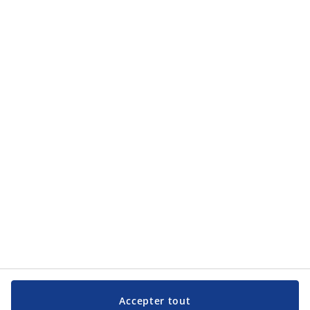
Catégories de produits
Catégories de produits
Service clientèle
Service clientèle
JYSK
JYSK
Siège social
Suivez JYSK
Langue
Accepter tout