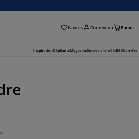
Favoris
Connexion
Panier
herche
Inspiration
Dépliants
Magasins
Service clientèle
B2B
Carrière
dre
lus