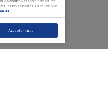
n « Modifier » et choisir de retirer
z les trois finalités. En savoir plus
ookies
.
Accepter tout