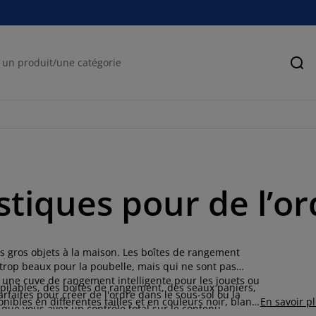
Rec
stiques pour de l’or
les gros objets à la maison. Les boîtes de rangement
 trop beaux pour la poubelle, mais qui ne sont pas
 une cuve de rangement intelligente pour les jouets ou
pilables, des boîtes de rangement, des seaux paniers,
faites pour créer de l'ordre dans le sous-sol ou la
nibles en différentes tailles et en couleurs noir, blanc
En savoir p
e que vous ayez un contrôle total sur le contenu.
us pouvez rapidement voir ce que vous stockez. Chez