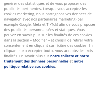
linge de lit, afin que vous puissiez toujours trouver celui qui
générer des statistiques et de vous proposer des
vous convient le mieux, au meilleur prix.
publicités pertinentes. Lorsque vous acceptez les
cookies marketing, nous partageons vos données de
Notre collection de matelas porte le nom de "DREAMZONE".
navigation avec nos partenaires marketing (par
Les matelas se déclinent en différents modèles ; BASIC, PLUS
exemple Google, Meta et TikTok) afin de vous proposer
ou GOLD. Avec BASIC, vous trouverez un matelas de qualité à
des publicités personnalisées et statiques. Vous
un prix correct. PLUS vous offre un confort et une qualité
pouvez en savoir plus sur les finalités de ces cookies
supérieure. GOLD représente la meilleure qualité disponible.
dans la section « Modifier » et choisir de retirer votre
En tant qu'experts en sommeil, nous voulons vous aider à
consentement en cliquant sur l'icône des cookies. En
trouver le bon matelas et la bonne couette. Découvrez notre
cliquant sur « Accepter tout », vous acceptez les trois
guide des matelas, qui regorge de trucs et astuces pour vous
finalités. En savoir plus sur
notre collecte et notre
aider à choisir le matelas adéquat. Une bonne nuit de
traitement des données personnelles
et
notre
sommeil est indispensable à la santé et au bien-être. Le bon
politique relative aux cookies
.
matelas peut y contribuer.
JYSK a conclu des partenariats avec les principaux fabricants
afin de vous proposer la sélection de couettes et d'oreillers de
qualité la plus vaste du marché. C'est la raison pour laquelle
nous vous recommandons de parcourir notre guide pour
choisir la bonne couette. Vous y trouverez également des
conseils d'entretien de votre couette et une explication
concernant la différence entre duvet, plumes et fibres