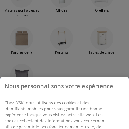
Matelas gonflables et
Miroirs
Oreillers
pompes
Parures de lit
Portants
Tables de chevet
Nous personnalisons votre expérience
Taies d'oreiller
Chez JYSK, nous utilisons des cookies et des
identifiants mobiles pour vous garantir une bonne
Experts en sommeil
expérience lorsque vous visitez notre site web. Les
cookies collectent des informations vous concernant
JYSK propose un large choix de matelas, couettes, oreillers et
afin de garantir le bon fonctionnement du site, de