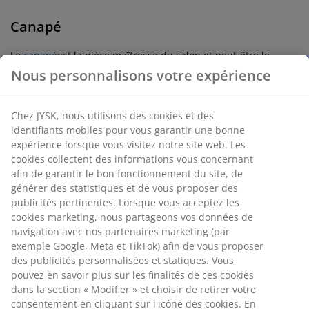
Canapé
Le
canapé
est la pièce maîtresse du salon et peut-être le
meuble le plus important du salon. Si vous êtes à la
Nous personnalisons votre expérience
recherche d’un nouveau canapé, JYSK propose une large
gamme de canapés, de canapés avec méridienne et de
canapés d’angle dans différents matériaux et couleurs. Nous
Chez JYSK, nous utilisons des cookies et des
avons des canapés de petite et de grande taille afin que vous
identifiants mobiles pour vous garantir une bonne
puissiez facilement trouver celui qui convient à votre salon.
expérience lorsque vous visitez notre site web. Les
cookies collectent des informations vous concernant
Table basse
afin de garantir le bon fonctionnement du site, de
générer des statistiques et de vous proposer des
publicités pertinentes. Lorsque vous acceptez les
Un canapé est généralement accompagné d’une table basse.
Avec une
table basse
, vous disposez soudain d’un endroit
cookies marketing, nous partageons vos données de
pour poser votre télécommande et vos encas/boissons. Une
navigation avec nos partenaires marketing (par
alternative à la table basse est le bout de canapé, qui est plus
exemple Google, Meta et TikTok) afin de vous proposer
petit qu’une table basse traditionnelle. Un bout de canapé
des publicités personnalisées et statiques. Vous
peut être placé à côté du canapé et est particulièrement idéal
pouvez en savoir plus sur les finalités de ces cookies
pour les canapés d’angle et les canapés avec méridienne.
dans la section « Modifier » et choisir de retirer votre
Faites votre choix entre une table basse ronde, triangulaire
consentement en cliquant sur l'icône des cookies. En