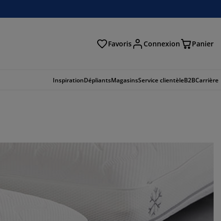
Favoris
Connexion
Panier
herche
Inspiration
Dépliants
Magasins
Service clientèle
B2B
Carrière