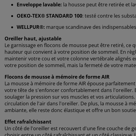
Enveloppe lavable:
la housse peut être retirée et l
OEKO-TEX® STANDARD 100
: testé contre les subs
WELLPUR®:
marque scandinave des indispensables po
Oreiller haut, ajustable
Le garnissage en flocons de mousse peut être retiré, ce qu
hauteur qui convient à votre position de sommeil. En règl
maintenir votre cou et votre colonne vertébrale alignés e
votre position de sommeil, mais la fermeté de votre mate
Flocons de mousse à mémoire de forme AIR
La mousse à mémoire de forme AIR épouse parfaitement l
votre tête de s'enfoncer confortablement dans l'oreiller. 
soulager la pression sur vos muscles et vos articulations
circulation de l'air dans l'oreiller. De plus, la mousse à
ambiante, elle reste donc élastique et offre un bon sou
Effet rafraîchissant
Un côté de l'oreiller est recouvert d'une fine couche de ge
choisir entre un côté rafraîchissant et un côté classique. 