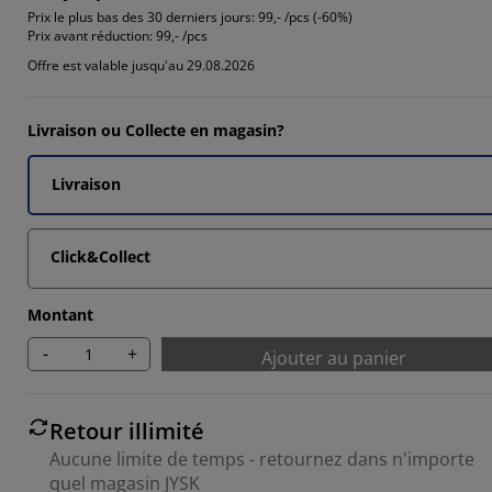
2135%
Prix le plus bas des 30 derniers jours:
99,- /pcs (-60%)
Prix avant réduction:
99,- /pcs
4369%
Offre est valable jusqu'au 29.08.2026
8835%
5534%
Livraison ou Collecte en magasin?
Livraison
Click&Collect
Montant
-
+
Ajouter au panier
Retour illimité
Aucune limite de temps - retournez dans n'importe
quel magasin JYSK