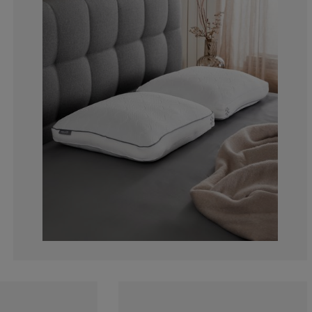
7.76699029126
6.79611650485
4.85436893203
19.4174757281