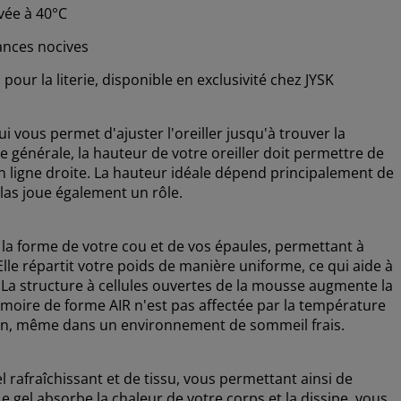
avée à 40°C
tances nocives
ur la literie, disponible en exclusivité chez JYSK
i vous permet d'ajuster l'oreiller jusqu'à trouver la
e générale, la hauteur de votre oreiller doit permettre de
n ligne droite. La hauteur idéale dépend principalement de
las joue également un rôle.
a forme de votre cou et de vos épaules, permettant à
Elle répartit votre poids de manière uniforme, ce qui aide à
. La structure à cellules ouvertes de la mousse augmente la
 mémoire de forme AIR n'est pas affectée par la température
tien, même dans un environnement de sommeil frais.
l rafraîchissant et de tissu, vous permettant ainsi de
Le gel absorbe la chaleur de votre corps et la dissipe, vous