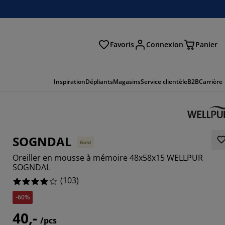
Favoris
Connexion
Panier
herche
Inspiration
Dépliants
Magasins
Service clientèle
B2B
Carrière
SOGNDAL
Gold
Oreiller en mousse à mémoire 48x58x15 WELLPUR
SOGNDAL
(
103
)
-60%
9316%
40,-
/pcs