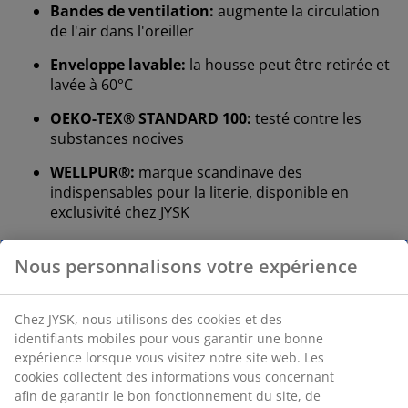
Bandes de ventilation:
augmente la circulation
de l'air dans l'oreiller
Enveloppe lavable:
la housse peut être retirée et
lavée à 60°C
OEKO-TEX® STANDARD 100:
testé contre les
substances nocives
WELLPUR®:
marque scandinave des
indispensables pour la literie, disponible en
exclusivité chez JYSK
Oreiller haut
Si vous dormez généralement sur le côté, un oreiller
haut pourrait vous convenir parfaitement. En règle
générale, la hauteur de votre oreiller doit permettre de
maintenir votre cou et votre colonne vertébrale alignés
en ligne droite. La hauteur idéale dépend
principalement de votre position de sommeil, mais la
fermeté de votre matelas joue également un rôle.