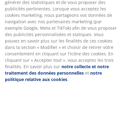
Flocons de mousse gel
La mousse gel s'adapte à votre cou et à vos épaules,
permettant à votre tête de se poser confortablement
sur l'oreiller. Elle répartit votre poids de manière
uniforme, ce qui aide à soulager la pression sur vos
muscles et vos articulations. La structure à cellules
ouvertes et les billes de gel contenues dans la mousse
contribuent à augmenter la circulation de l'air et à
évacuer l'excès de chaleur. Cela en fait un bon choix si
vous avez tendance à avoir chaud pendant votre
sommeil.
Bandes de ventilation
Les côtés de l'oreiller sont recouverts d'un tissu en
maille ouverte qui augmente la circulation de l'air à
travers l'oreiller et évacue l'humidité. Cela permet de
garder l'oreiller frais et sec, même après une utilisation
prolongée.
Enveloppe lavable
L'oreiller est doté d'une housse zippée en viscose