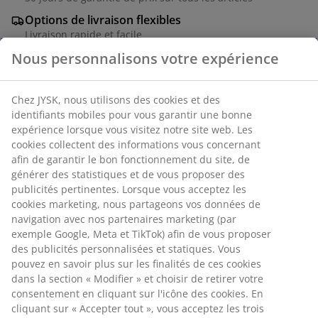
Options de livraison flexibles
Livraison rapide et facile
Chaise de salle à manger avec assise rembourrée et
Nous personnalisons votre expérience
dossier en tissu coloris sable. Pieds en acier noir.
Chez JYSK, nous utilisons des cookies et des identifiants
Numéro d’article: 3678870
mobiles pour vous garantir une bonne expérience
Instructions de montage
lorsque vous visitez notre site web. Les cookies collectent
des informations vous concernant afin de garantir le bon
fonctionnement du site, de générer des statistiques et de
vous proposer des publicités pertinentes. Lorsque vous
acceptez les cookies marketing, nous partageons vos
Spécifications
données de navigation avec nos partenaires marketing
(par exemple Google, Meta et TikTok) afin de vous
proposer des publicités personnalisées et statiques.
Avis
Vous pouvez en savoir plus sur les finalités de ces
cookies dans la section « Modifier » et choisir de retirer
(
103
)
votre consentement en cliquant sur l'icône des cookies.