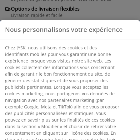
Options de livraison flexibles
Livraison rapide et facile
Nous personnalisons votre expérience
Chaise de salle à manger avec assise rembourrée et
Chez JYSK, nous utilisons des cookies et des
dossier en tissu coloris sable. Pieds en acier aspect
identifiants mobiles pour vous garantir une bonne
chêne.
expérience lorsque vous visitez notre site web. Les
cookies collectent des informations vous concernant
Numéro d’article: 3640243
afin de garantir le bon fonctionnement du site, de
générer des statistiques et de vous proposer des
Instructions de montage
publicités pertinentes. Lorsque vous acceptez les
cookies marketing, nous partageons vos données de
navigation avec nos partenaires marketing (par
exemple Google, Meta et TikTok) afin de vous proposer
Spécifications
des publicités personnalisées et statiques. Vous
pouvez en savoir plus sur les finalités de ces cookies
dans la section « Modifier » et choisir de retirer votre
consentement en cliquant sur l'icône des cookies. En
Avis
cliquant sur « Accepter tout », vous acceptez les trois