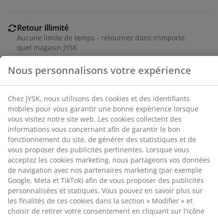
Chez JYSK, nous utilisons des cookies et des
Retour illimité
identifiants mobiles pour vous garantir une bonne
expérience lorsque vous visitez notre site web. Les
Aucune limite de temps - retournez dans n'importe
quel magasin JYSK
cookies collectent des informations vous concernant
afin de garantir le bon fonctionnement du site, de
Garantie de prix
générer des statistiques et de vous proposer des
30 jours de garantie de prix sur tous les articles
publicités pertinentes. Lorsque vous acceptez les
Options de livraison flexibles
cookies marketing, nous partageons vos données de
Livraison rapide et facile
navigation avec nos partenaires marketing (par
exemple Google, Meta et TikTok) afin de vous proposer
des publicités personnalisées et statiques. Vous
pouvez en savoir plus sur les finalités de ces cookies
Numéro d’article: 2332558
dans la section « Modifier » et choisir de retirer votre
consentement en cliquant sur l'icône des cookies. En
cliquant sur « Accepter tout », vous acceptez les trois
finalités. En savoir plus sur
notre collecte et notre
Spécifications
traitement des données personnelles
et
notre
politique relative aux cookies
.