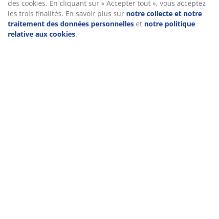
Avis
(
8
)
À propos de la marque
Livraison