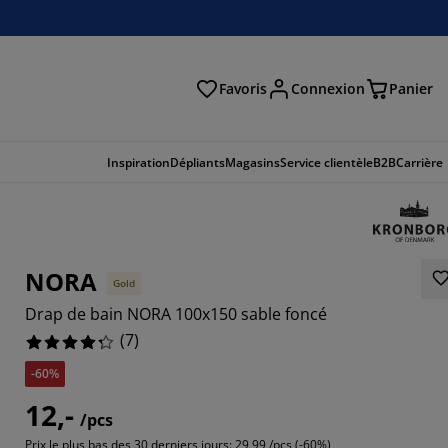
Favoris
Connexion
Panier
herche
Inspiration
Dépliants
Magasins
Service clientèle
B2B
Carrière
NORA
Gold
Drap de bain NORA 100x150 sable foncé
(
7
)
-60%
12,-
5714%
/pcs
Prix le plus bas des 30 derniers jours:
29,99 /pcs (-60%)