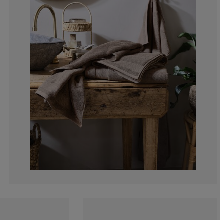
14.2857142857
28.5714285714
0%
0%