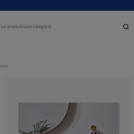
Rec
foncé
57.1428571428