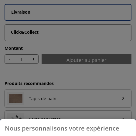
Livraison
Click&Collect
Montant
-
+
Ajouter au panier
Produits recommandés
Tapis de bain
Porte-serviettes