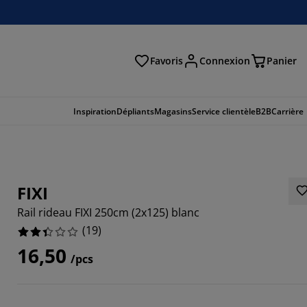
Favoris
Connexion
Panier
herche
Inspiration
Dépliants
Magasins
Service clientèle
B2B
Carrière
FIXI
Rail rideau FIXI 250cm (2x125) blanc
(
19
)
16,50
/pcs
8421%