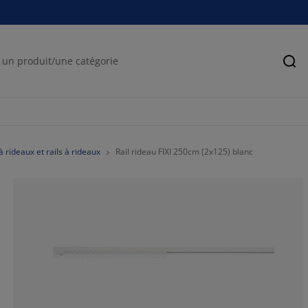
Rec
à rideaux et rails à rideaux
Rail rideau FIXI 250cm (2x125) blanc
26.3157894736