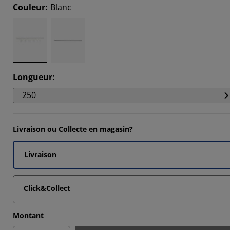
6842%
Couleur
:
Blanc
6842%
6842%
0527%
Longueur
:
250
Livraison ou Collecte en magasin?
Livraison
Click&Collect
Montant