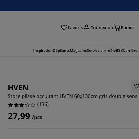
Favoris
Connexion
Panier
herche
Inspiration
Dépliants
Magasins
Service clientèle
B2B
Carrière
HVEN
Store plissé occultant HVEN 60x130cm gris double sens
(
136
)
27,99
/pcs
4706%