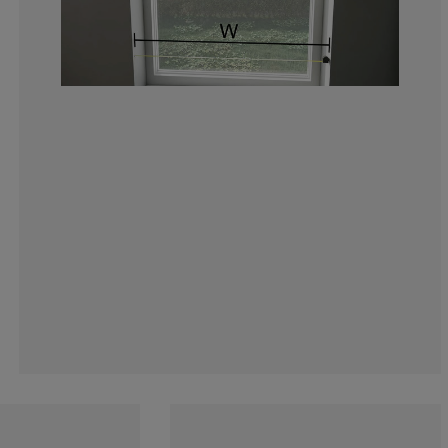
12.5%
13.97058823529
11.02941176470
24.26470588235