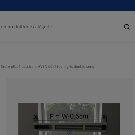
Rec
Store plissé occultant HVEN 60x130cm gris double sens
38.2352941176