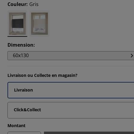
Couleur
:
Gris
4118%
5882%
2942%
Dimension
:
60x130
Livraison ou Collecte en magasin?
Livraison
Click&Collect
Montant