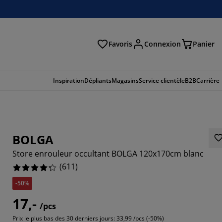
Favoris
Connexion
Panier
herche
Inspiration
Dépliants
Magasins
Service clientèle
B2B
Carrière
BOLGA
Store enrouleur occultant BOLGA 120x170cm blanc
(
611
)
-50%
17,-
/pcs
529%
Prix le plus bas des 30 derniers jours:
33,99 /pcs (-50%)