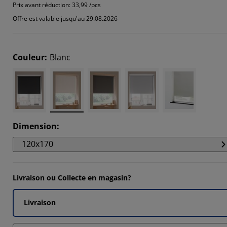
589%
Prix avant réduction:
33,99 /pcs
Offre est valable jusqu'au 29.08.2026
396%
311%
Couleur
:
Blanc
114%
Dimension
:
120x170
Livraison ou Collecte en magasin?
Livraison