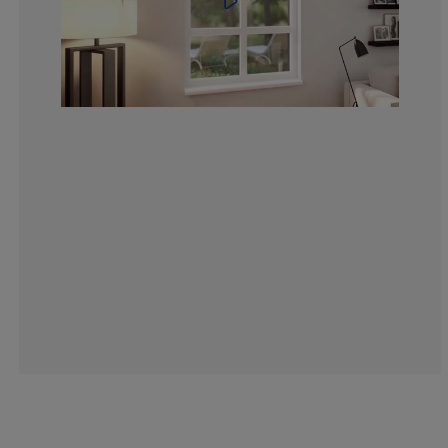
16.53027823240
6.055646481178
3.927986906710
6.710310965630