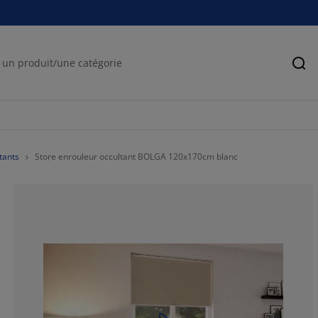
Rec
tants
Store enrouleur occultant BOLGA 120x170cm blanc
66.77577741407