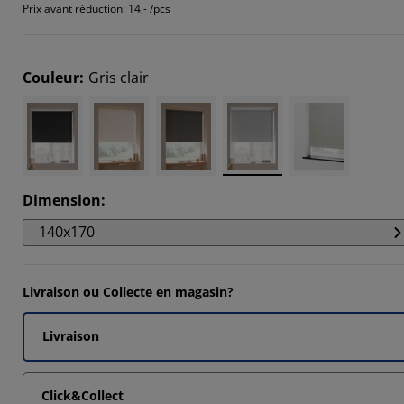
5555%
Prix avant réduction:
14,- /pcs
712%
6601%
Couleur
:
Gris clair
1507%
Dimension
:
140x170
Livraison ou Collecte en magasin?
Livraison
Click&Collect