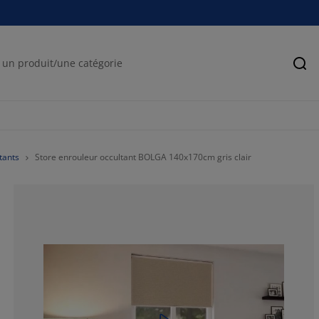
Rec
tants
Store enrouleur occultant BOLGA 140x170cm gris clair
75.68627450980