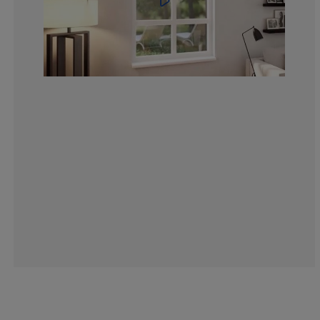
15.55555555555
4.183006535947
1.307189542483
3.267973856209