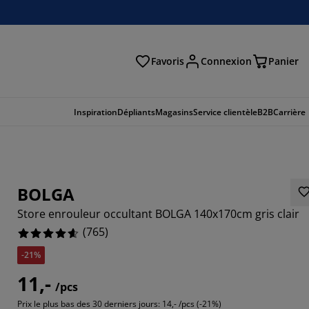
Favoris
Connexion
Panier
herche
Inspiration
Dépliants
Magasins
Service clientèle
B2B
Carrière
BOLGA
Store enrouleur occultant BOLGA 140x170cm gris clair
(
765
)
-21%
11,-
/pcs
392%
Prix le plus bas des 30 derniers jours:
14,- /pcs (-21%)