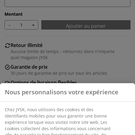
Montant
-
+
Ajouter au panier
Retour illimité
Aucune limite de temps - retournez dans n'importe
quel magasin JYSK
Garantie de prix
30 jours de garantie de prix sur tous les articles
Options de livraison flexibles
Livraison rapide et facile
Nous personnalisons votre expérience
Chez JYSK, nous utilisons des cookies et des
Numéro d’article: 5407401
identifiants mobiles pour vous garantir une bonne
expérience lorsque vous visitez notre site web. Les
cookies collectent des informations vous concernant
afin de garantir le bon fonctionnement du site, de