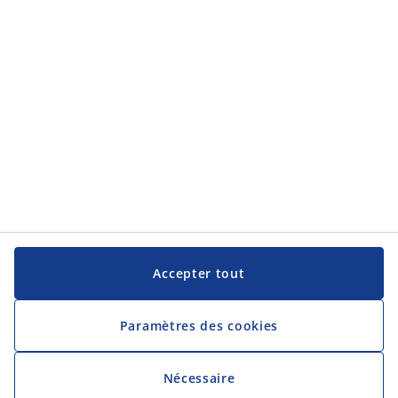
JYSK
JYSK
Siège social
Suivez JYSK
Langue
Accepter tout
Paramètres des cookies
Nécessaire