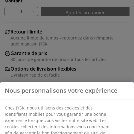
Montant
-
+
Ajouter au panier
Retour illimité
Aucune limite de temps - retournez dans n'importe
quel magasin JYSK
Garantie de prix
30 jours de garantie de prix sur tous les articles
Options de livraison flexibles
Livraison rapide et facile
Numéro d’article: 5407507
Instructions de montage