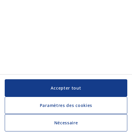
JYSK
JYSK
Siège social
Suivez JYSK
Langue