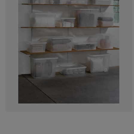
10.24096385542
8.433734939759
1.807228915662
12.04819277108