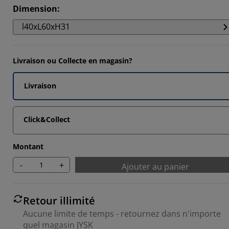
1686%
Dimension
:
036%
l40xL60xH31
6504%
4338%
Livraison ou Collecte en magasin?
Livraison
Click&Collect
Montant
-
+
Ajouter au panier
Retour illimité
Aucune limite de temps - retournez dans n'importe
quel magasin JYSK