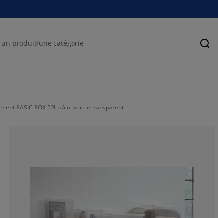
Rec
ement BASIC BOX 52L a/couvercle transparent
67.46987951807