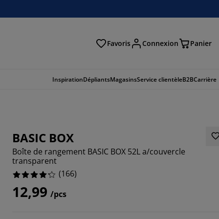
Favoris
Connexion
Panier
herche
Inspiration
Dépliants
Magasins
Service clientèle
B2B
Carrière
BASIC BOX
Boîte de rangement BASIC BOX 52L a/couvercle
transparent
(
166
)
12,99
/pcs
229%