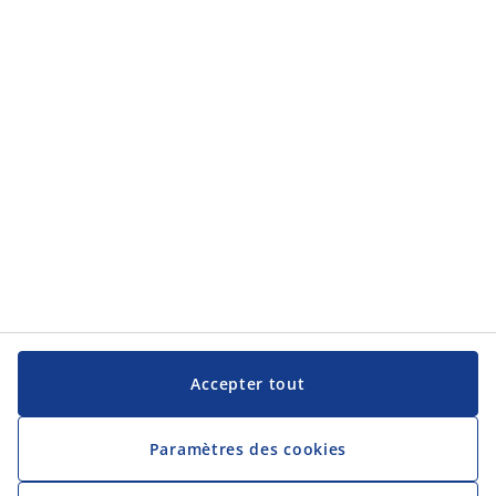
Service clientèle
JYSK
JYSK
Siège social
Suivez JYSK
Langue