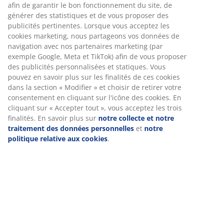
haut de gamme avec housse résistante à structure
tissée. l66 x H102 x P78 cm
Numéro d’article: 3700423
Instructions de montage
Spécifications
Avis
(
641
)
À propos de la marque