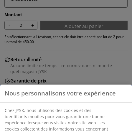
Montant
-
+
Ajouter au panier
En sélectionnant la Livraison, cet article doit être acheté par lot de 2 pour
un total de 450.00
Retour illimité
Aucune limite de temps - retournez dans n'importe
quel magasin JYSK
Garantie de prix
30 jours de garantie de prix sur tous les articles
Options de livraison flexibles
Livraison rapide et facile
Fauteuil lounge en aluminium et polyrotin. Réglage
progressif du dossier et du repose-pieds. Incl. coussins