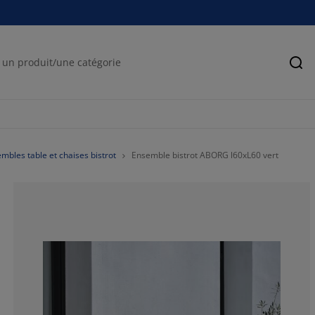
Rec
mbles table et chaises bistrot
Ensemble bistrot ABORG l60xL60 vert
85.7142857142