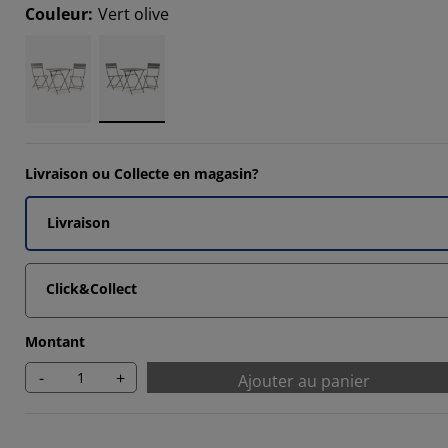
Couleur
:
Vert olive
7142%
7142%
Livraison ou Collecte en magasin?
Livraison
Click&Collect
Montant
-
+
Ajouter au panier