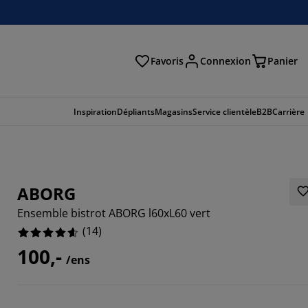
Favoris
Connexion
Panier
herche
Inspiration
Dépliants
Magasins
Service clientèle
B2B
Carrière
ABORG
Ensemble bistrot ABORG l60xL60 vert
(
14
)
100,-
/ens
8571%