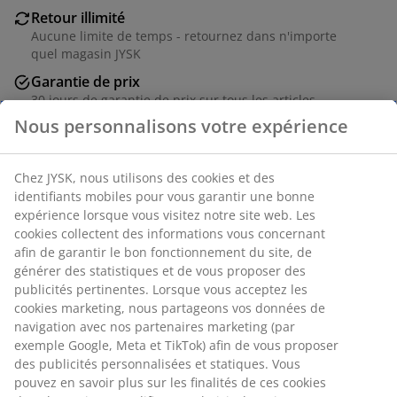
Retour illimité
Aucune limite de temps - retournez dans n'importe
quel magasin JYSK
Garantie de prix
30 jours de garantie de prix sur tous les articles
Options de livraison flexibles
Livraison rapide et facile
Chaise empilable noire avec assise et dossier en
textilène et structure en acier peint par poudrage. Le
Nous personnalisons votre expérience
textilène est un matériau confortable et inaltérable qui
sèche rapidement et se nettoie facilement. La chaise de
jardin peut être empilée pour un rangement compact.
Chez JYSK, nous utilisons des cookies et des identifiants
mobiles pour vous garantir une bonne expérience lorsque
vous visitez notre site web. Les cookies collectent des
Numéro d’article: 3786940
informations vous concernant afin de garantir le bon
fonctionnement du site, de générer des statistiques et de
Instructions de montage
vous proposer des publicités pertinentes. Lorsque vous