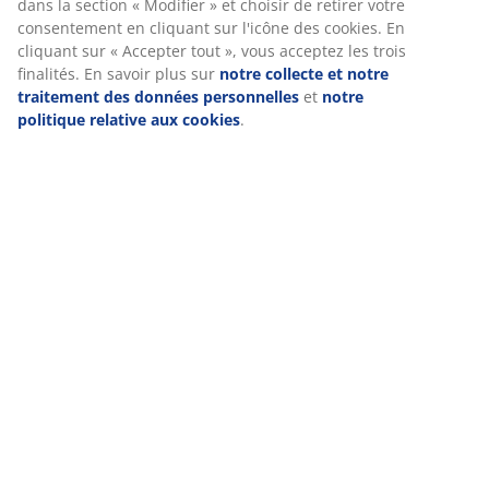
acceptez les cookies marketing, nous partageons vos données
de navigation avec nos partenaires marketing (par exemple
Google, Meta et TikTok) afin de vous proposer des publicités
Spécifications
personnalisées et statiques. Vous pouvez en savoir plus sur
les finalités de ces cookies dans la section « Modifier » et
choisir de retirer votre consentement en cliquant sur l'icône
des cookies. En cliquant sur « Accepter tout », vous acceptez
Avis
les trois finalités. En savoir plus sur
notre collecte et notre
(
1066
)
traitement des données personnelles
et
notre politique
relative aux cookies
.
Livraison