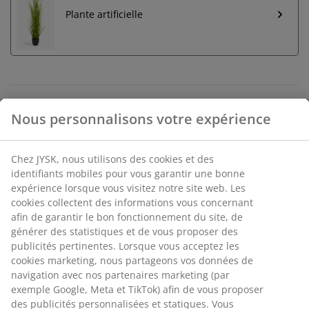
Plante artificielle
Retour illimité
Aucune limite de temps - retournez dans n'importe
quel magasin JYSK
Nous personnalisons votre expérience
Garantie de prix
30 jours de garantie de prix sur tous les articles
Options de livraison flexibles
Chez JYSK, nous utilisons des cookies et des identifiants
Livraison rapide et facile
mobiles pour vous garantir une bonne expérience
lorsque vous visitez notre site web. Les cookies collectent
des informations vous concernant afin de garantir le bon
fonctionnement du site, de générer des statistiques et de
Panier pour plantes en lot de deux, tressé en kubu
vous proposer des publicités pertinentes. Lorsque vous
acceptez les cookies marketing, nous partageons vos
naturel et rotin pour un aspect rustique et texturé.
données de navigation avec nos partenaires marketing
Chaque panier est fourni avec une doublure en