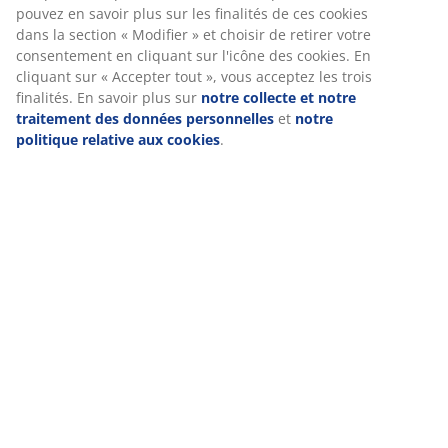
(par exemple Google, Meta et TikTok) afin de vous
plastique pratique pour y placer les plantes.
Ø41/30 x
proposer des publicités personnalisées et statiques.
H23/20 cm
Vous pouvez en savoir plus sur les finalités de ces
cookies dans la section « Modifier » et choisir de retirer
Numéro d’article: 6426063
votre consentement en cliquant sur l'icône des cookies.
En cliquant sur « Accepter tout », vous acceptez les trois
finalités. En savoir plus sur
notre collecte et notre
traitement des données personnelles
et
notre politique
Spécifications
relative aux cookies
.
Avis
(
2
)
Livraison