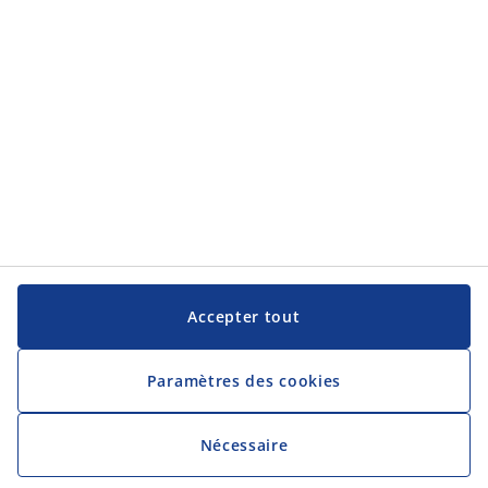
JYSK
JYSK
Siège social
Suivez JYSK
Langue