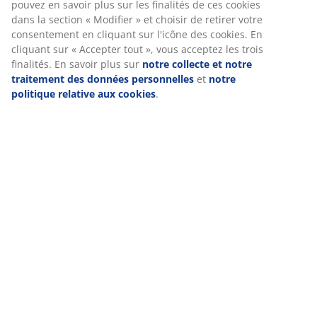
H65 cm
informations vous concernant afin de garantir le bon
fonctionnement du site, de générer des statistiques et de vous
proposer des publicités pertinentes. Lorsque vous acceptez les
Numéro d’article: 6426059
cookies marketing, nous partageons vos données de
navigation avec nos partenaires marketing (par exemple
Google, Meta et TikTok) afin de vous proposer des publicités
personnalisées et statiques. Vous pouvez en savoir plus sur les
Spécifications
finalités de ces cookies dans la section « Modifier » et choisir
de retirer votre consentement en cliquant sur l'icône des
cookies. En cliquant sur « Accepter tout », vous acceptez les
trois finalités. En savoir plus sur
notre collecte et notre
Avis
traitement des données personnelles
et
notre politique
(
7
)
relative aux cookies
.
Livraison