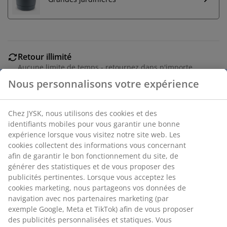
Retour illimité
Aucune limite de temps - retournez dans n'importe
quel magasin JYSK
Garantie de prix
30 jours de garantie de prix sur tous les articles
Options de livraison flexibles
Livraison rapide et facile
Nous personnalisons votre expérience
Plante artificielle qui offre l'aspect réaliste de l'herbe
verte sans nécessiter d'arrosage ou d'entretien. Elle
est protégée contre le rayonnement UV pour éviter la
Chez JYSK, nous utilisons des cookies et des identifiants
décoloration, ce qui en fait un élément décoratif
mobiles pour vous garantir une bonne expérience lorsque
durable pour les espaces intérieurs et extérieurs. Ø85 x
vous visitez notre site web. Les cookies collectent des