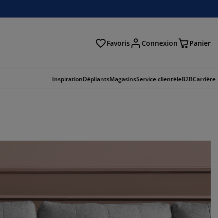
Favoris
Connexion
Panier
herche
Inspiration
Dépliants
Magasins
Service clientèle
B2B
Carrière