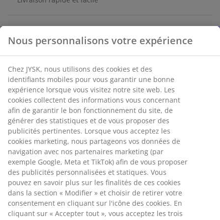
Vase en verre brun (51% recyclé) avec un design
nervuré. Sa forme arrondie avec un col étroit est idéale
pour accueillir quelques fleurs ou un petit bouquet. Il
peut également être utilisé comme pièce décorative à
part entière. Ø12 x H21 cm
Numéro d’article: 4912805
Spécifications
Avis
(
8
)