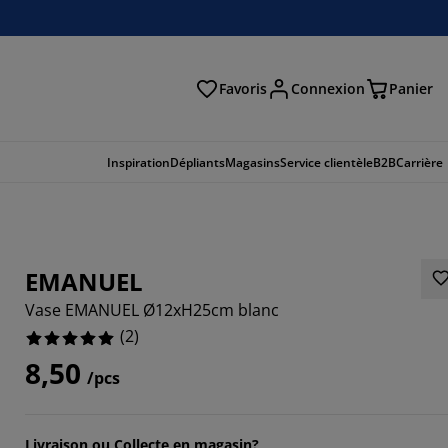
Favoris
Connexion
Panier
herche
Inspiration
Dépliants
Magasins
Service clientèle
B2B
Carrière
EMANUEL
Vase EMANUEL Ø12xH25cm blanc
(
2
)
8,50
/pcs
Livraison ou Collecte en magasin?