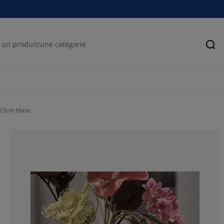
Rec
25cm blanc
100%