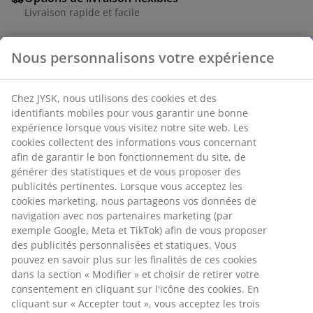
Livraison rapide et facile
Fleur artificielle couleur rose poudrée. Cette
décoration élégante ajoute une touche de nature à
Nous personnalisons votre expérience
votre intérieur, avec trois fleurs délicates sur une seule
tige. Idéale pour rehausser votre décoration intérieure
d'un subtil élément floral. L50 cm
Chez JYSK, nous utilisons des cookies et des identifiants
mobiles pour vous garantir une bonne expérience
Numéro d’article: 4912441
lorsque vous visitez notre site web. Les cookies collectent
des informations vous concernant afin de garantir le bon
fonctionnement du site, de générer des statistiques et de
vous proposer des publicités pertinentes. Lorsque vous
acceptez les cookies marketing, nous partageons vos
Spécifications
données de navigation avec nos partenaires marketing
(par exemple Google, Meta et TikTok) afin de vous
proposer des publicités personnalisées et statiques.
Avis
Vous pouvez en savoir plus sur les finalités de ces
cookies dans la section « Modifier » et choisir de retirer
(
4
)
votre consentement en cliquant sur l'icône des cookies.