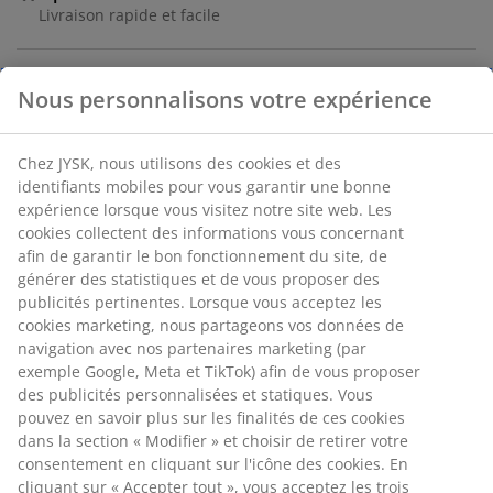
Livraison rapide et facile
Bougies chauffe-plat de couleur blanche classique,
idéales pour créer une atmosphère conviviale. Chaque
bougie chauffe-plat offre une durée d'éclairage de 4
heures. Paquet de 50 pièces.
Numéro d’article: 4912021
Nous personnalisons votre expérience
Étiquetage
Chez JYSK, nous utilisons des cookies et des identifiants
mobiles pour vous garantir une bonne expérience lorsque
Spécifications
vous visitez notre site web. Les cookies collectent des
informations vous concernant afin de garantir le bon
fonctionnement du site, de générer des statistiques et de vous
proposer des publicités pertinentes. Lorsque vous acceptez les
Avis
cookies marketing, nous partageons vos données de