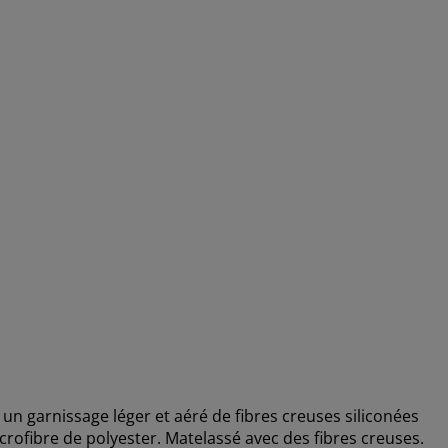
 un garnissage léger et aéré de fibres creuses siliconées
rofibre de polyester. Matelassé avec des fibres creuses.