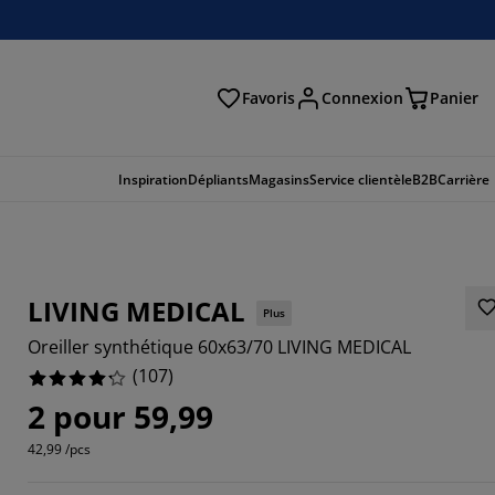
Favoris
Connexion
Panier
herche
Inspiration
Dépliants
Magasins
Service clientèle
B2B
Carrière
LIVING MEDICAL
Plus
Oreiller synthétique 60x63/70 LIVING MEDICAL
(
107
)
2 pour 59,99
42,99 /pcs
1121%