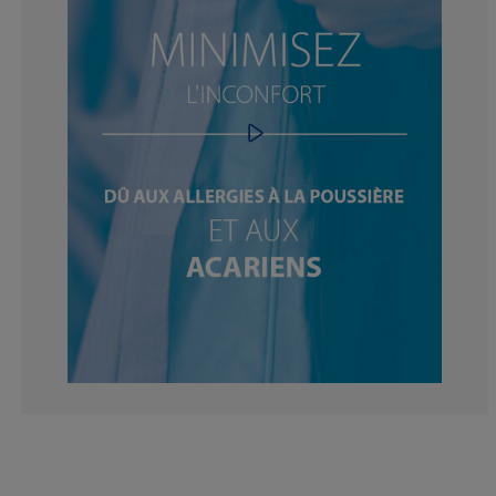
14.95327102803
1.869158878504
9.34579439252
9.34579439252