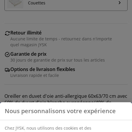
Couettes
Retour illimité
Aucune limite de temps - retournez dans n'importe
quel magasin JYSK
Garantie de prix
30 jours de garantie de prix sur tous les articles
Options de livraison flexibles
Livraison rapide et facile
Oreiller en duvet d'oie anti-allergique 60x63/70 cm avec
60% de duvet d'oie blanche européenne/40% de
plumes d'oie, 500 g. Enveloppe très douce en 100%
batiste de coton. Le tissage serré de l'enveloppe
permet de réduire la pénétration des acariens. Pouvoir
gonflant 550.