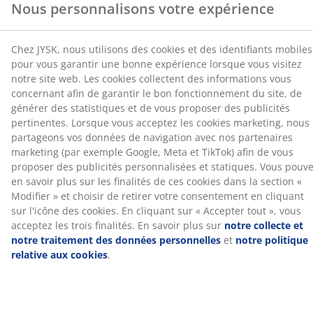
ces éléments favorisent un soutien ciblé et un confort
finalités. En savoir plus sur
notre collecte et notre
équilibré tout au long de la nuit.
traitement des données personnelles
et
notre
politique relative aux cookies
.
Mousse gel
La mousse gel s'adapte à votre corps, vous permettant
de vous installer confortablement dans le matelas. Elle
répartit votre poids de manière uniforme, ce qui aide à
soulager la pression sur vos muscles et vos
articulations. La structure à cellules ouvertes et les
billes de gel contenues dans la mousse contribuent à
augmenter la circulation de l'air et à évacuer l'excès de
chaleur. Cela en fait un bon choix si vous avez
tendance à avoir chaud pendant votre sommeil.
®
OEKO-TEX
STANDARD 100
®
Ce matelas est certifié
OEKO-TEX
STANDARD 100. Cela
signifie que chaque composant, des tissus et
rembourrages aux fils et fermetures éclair, est testé
®
par des instituts OEKO-TEX
indépendants et respecte
des limites strictes en matière de substances nocives.