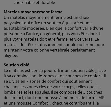
choix fiable et durable
Matelas moyennement ferme
Un matelas moyennement ferme est un choix
polyvalent qui offre un soutien équilibré et une
Nous personnalisons votre expérience
adaptabilité modérée. Bien que le confort varie d'une
personne à l'autre, en général, plus vous êtes lourd,
Chez JYSK, nous utilisons des cookies et des
plus votre matelas doit être ferme, et vice versa. Le
identifiants mobiles pour vous garantir une bonne
matelas doit être suffisamment souple ou ferme pour
expérience lorsque vous visitez notre site web. Les
maintenir votre colonne vertébrale parfaitement
cookies collectent des informations vous concernant
alignée.
afin de garantir le bon fonctionnement du site, de
générer des statistiques et de vous proposer des
Soutien ciblé
publicités pertinentes. Lorsque vous acceptez les
Le matelas est conçu pour offrir un soutien ciblé grâce
cookies marketing, nous partageons vos données de
à sa combinaison de zones et de couches de confort. Il
navigation avec nos partenaires marketing (par
se divise en 7 zones de confort qui soutiennent
exemple Google, Meta et TikTok) afin de vous proposer
chacune les zones clés de votre corps, telles que les
des publicités personnalisées et statiques. Vous
lombaires et les épaules. Il se compose de 3 couches
pouvez en savoir plus sur les finalités de ces cookies
de confort, dont une mousse à mémoire de forme AIR
dans la section « Modifier » et choisir de retirer votre
et une mousse Comfort+, chacune contribuant à la
consentement en cliquant sur l'icône des cookies. En
profondeur et au soutien global du matelas. Ensemble,
cliquant sur « Accepter tout », vous acceptez les trois