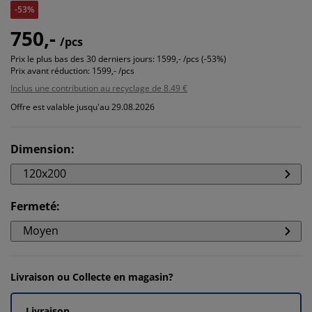
-53%
750,-
/pcs
Prix le plus bas des 30 derniers jours:
1599,- /pcs (-53%)
Prix avant réduction:
1599,- /pcs
Inclus une contribution au recyclage de 8.49 €
Offre est valable jusqu'au 29.08.2026
Dimension
:
120x200
Fermeté
:
Moyen
Livraison ou Collecte en magasin?
Livraison