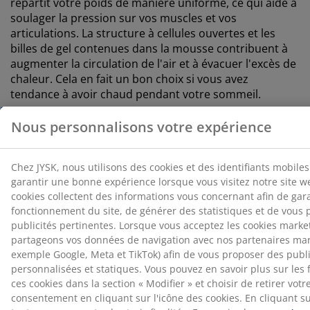
répartit votre poids de manière uniforme, ce qui aide à
soulager la pression sur vos muscles et vos
articulations. La structure à cellules ouvertes et les
billes de gel contenues dans la mousse contribuent à
augmenter la circulation de l'air et à évacuer l'excès de
chaleur. Cela en fait un bon choix si vous avez
tendance à avoir chaud pendant votre sommeil.
Grille de gel
La grille en gel flexible s'adapte à votre dos et s'affaisse
lorsque vous dormez sur le côté, créant ainsi une zone
profonde au niveau des épaules. Elle offre un soutien
optimal aussi bien lorsque vous êtes allongé sur le dos
que sur le côté.
®
OEKO-TEX
STANDARD 100
®
Ce matelas est certifié
OEKO-TEX
STANDARD 100. Cela
signifie que chaque composant, des tissus et
rembourrages aux fils et fermetures éclair, est testé
®
par des instituts OEKO-TEX
indépendants et respecte
des limites strictes en matière de substances nocives.