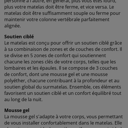
personne à l'autre, en général, plus vous êtes lourd,
navigation avec nos partenaires marketing (par
plus votre matelas doit être ferme, et vice versa. Le
exemple Google, Meta et TikTok) afin de vous proposer
matelas doit être suffisamment souple ou ferme pour
des publicités personnalisées et statiques. Vous
maintenir votre colonne vertébrale parfaitement
pouvez en savoir plus sur les finalités de ces cookies
alignée.
dans la section « Modifier » et choisir de retirer votre
consentement en cliquant sur l'icône des cookies. En
Soutien ciblé
cliquant sur « Accepter tout », vous acceptez les trois
Le matelas est conçu pour offrir un soutien ciblé grâce
finalités. En savoir plus sur
notre collecte et notre
à sa combinaison de zones et de couches de confort. Il
traitement des données personnelles
et
notre
se divise en 5 zones de confort qui soutiennent
politique relative aux cookies
.
chacune les zones clés de votre corps, telles que les
lombaires et les épaules. Il se compose de 3 couches
de confort, dont une mousse gel et une mousse
polyéther, chacune contribuant à la profondeur et au
soutien global du surmatelas. Ensemble, ces éléments
favorisent un soutien ciblé et un confort équilibré tout
au long de la nuit.
Mousse gel
La mousse gel s'adapte à votre corps, vous permettant
de vous installer confortablement dans le matelas. Elle