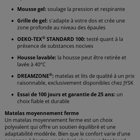
Mousse gel:
soulage la pression et respirante
Grille de gel:
s'adapte à votre dos et crée une
zone profonde au niveau des épaules
®
OEKO-TEX
STANDARD 100:
testé quant à la
présence de substances nocives
Housse lavable:
la housse peut être retirée et
lavée à 40°C
Nous personnalisons votre expérience
®
DREAMZONE
:
matelas et lits de qualité à un prix
raisonnable, exclusivement disponibles chez JYSK
Chez JYSK, nous utilisons des cookies et des
Essai de 100 jours et garantie de 25 ans:
un
identifiants mobiles pour vous garantir une bonne
choix fiable et durable
expérience lorsque vous visitez notre site web. Les
cookies collectent des informations vous concernant
Matelas moyennement ferme
afin de garantir le bon fonctionnement du site, de
Un matelas moyennement ferme est un choix
générer des statistiques et de vous proposer des
polyvalent qui offre un soutien équilibré et une
publicités pertinentes. Lorsque vous acceptez les
adaptabilité modérée. Bien que le confort varie d'une
cookies marketing, nous partageons vos données de