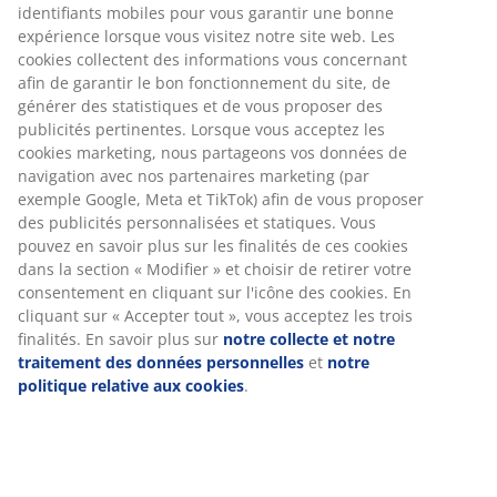
Placage décoratif et MDF. Pour matelas tapissiers, à
ressorts et en mousse 90x200 cm. Excl. sommier et
matelas. l100 x L210 x H91 cm
Numéro d’article: 3620312
Instructions de montage
Spécifications
Avis
(
128
)
Livraison