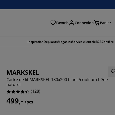
Favoris
Connexion
Panier
herche
Inspiration
Dépliants
Magasins
Service clientèle
B2B
Carrière
MARKSKEL
Cadre de lit MARKSKEL 180x200 blanc/couleur chêne
naturel
(
128
)
499,-
/pcs