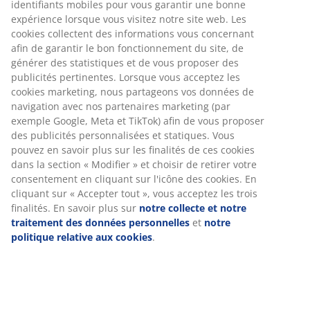
Numéro d’article: 1624244
Spécifications
Avis
(
13
)
À propos de la marque
Livraison