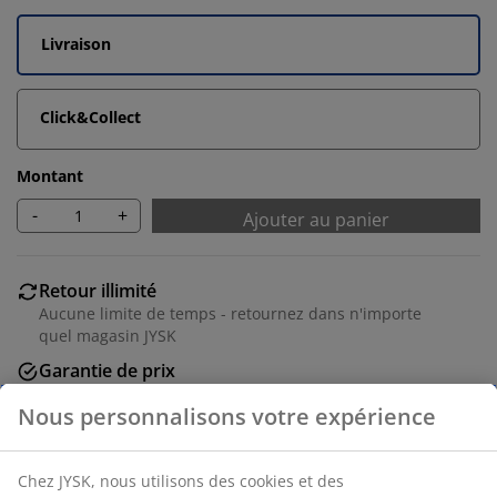
Livraison
Click&Collect
Montant
-
+
Ajouter au panier
Retour illimité
Aucune limite de temps - retournez dans n'importe
quel magasin JYSK
Garantie de prix
30 jours de garantie de prix sur tous les articles
Options de livraison flexibles
Livraison rapide et facile