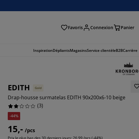
Favoris
Connexion
Panier
herche
Inspiration
Dépliants
Magasins
Service clientèle
B2B
Carrière
EDITH
Gold
Drap-housse surmatelas EDITH 90x200x6-10 beige
(
3
)
-44%
15,-
/pcs
Prix le plus bas des 30 derniers jours:
26,99 /pcs (-44%)