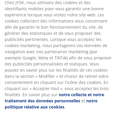
pouvoir isolant. L'enveloppe en 100% satin de coton à
été traitée à l'aloe vera adoucissant. Lavable à 60°C.
Incl. sac de rangement.
Numéro d’article: 4111785
Spécifications
Avis
(
78
)
À propos de la marque