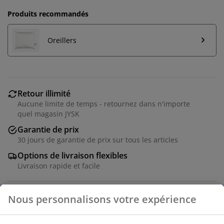
Produits recommandés
Oreillers
Retour illimité
Aucune limite de temps - retournez dans n'importe
quel magasin JYSK
Garantie de prix
30 jours de garantie de prix sur tous les articles
Options de livraison flexibles
Livraison rapide et facile
Couette synthétique 200x220 cm avec un garnissage
unique en duvet synthétique siliconée, 1320 g. Le duvet
doux et léger en fibre conserve son volume et son