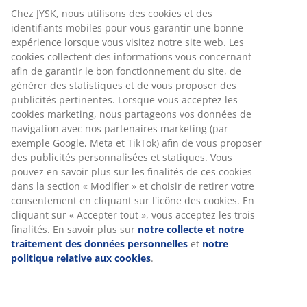
un garnissage aéré et isolant en fibres creuses
siliconées en forme de spirale, 1000 g. Enveloppe 100%
batiste de coton doux. Le tissage serré de l'enveloppe
permet de réduire la pénétration des acariens. Lavage
à 60°C. Incl. sac de rangement.
Numéro d’article: 4158950
Spécifications
Avis
(
72
)
À propos de la marque