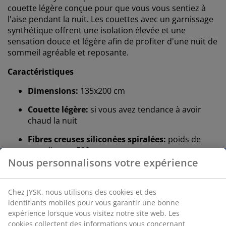
couette légère conçue pour que vous vous sentiez à
l'aise pendant la nuit. Les couettes avec un garnissage
synthétique offrent une isolation élevée et une
sensation douce et légère afin de profiter d'une nuit de
sommeil agréable et reposante.
Caractéristiques
Dimensions:
135x200 cm
Couette légère:
si vous avez tendance à avoir
chaud la nuit
Fibres creuses siliconées spiralées:
poids de
remplissage 500 g
Nous personnalisons votre expérience
Tissu en polyester:
doux et durable
Entretien:
lavable à 60°C
Chez JYSK, nous utilisons des cookies et des
identifiants mobiles pour vous garantir une bonne
®
OEKO-TEX
STANDARD 100:
testée contre les
expérience lorsque vous visitez notre site web. Les
substances nocives.
cookies collectent des informations vous concernant