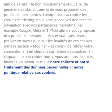
afin de garantir le bon fonctionnement du site, de
Couette légère
générer des statistiques et de vous proposer des
Les couettes JYSK sont disponibles en trois niveaux
publicités pertinentes. Lorsque vous acceptez les
d'isolation: légère, chaude et extra chaude. Cette
cookies marketing, nous partageons vos données de
couette est fraîche et conçue pour ceux qui ont
navigation avec nos partenaires marketing (par
tendance à avoir chaud la nuit.
exemple Google, Meta et TikTok) afin de vous proposer
des publicités personnalisées et statiques. Vous
Fibres creuses siliconées spiralées
pouvez en savoir plus sur les finalités de ces cookies
Les fibres en forme de spirale augmentent
dans la section « Modifier » et choisir de retirer votre
considérablement le volume. Leur forme
consentement en cliquant sur l'icône des cookies. En
tridimensionnelle leur permet de rebondir les unes
cliquant sur « Accepter tout », vous acceptez les trois
contre les autres et de conserver leur gonflant. Les
finalités. En savoir plus sur
notre collecte et notre
cavités des fibres creuses emprisonnent l'air pour plus
traitement des données personnelles
et
notre
de légèreté, ce qui procure un effet rebondissant et
politique relative aux cookies
.
une meilleure isolation de la couette. Le revêtement en
silicone rend les fibres douces et lisses, ce qui procure
une sensation agréable et les empêche de s'emmêler.
Poids de remplissage 500 g.
Tissu en polyester
Le polyester est un matériau durable qui résiste bien à