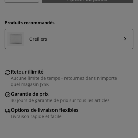
Produits recommandés
Oreillers
Retour illimité
Aucune limite de temps - retournez dans n'importe
quel magasin JYSK
Garantie de prix
30 jours de garantie de prix sur tous les articles
Nous personnalisons votre expérience
Options de livraison flexibles
Livraison rapide et facile
Chez JYSK, nous utilisons des cookies et des
identifiants mobiles pour vous garantir une bonne
expérience lorsque vous visitez notre site web. Les