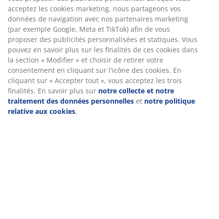
dans la section « Modifier » et choisir de retirer votre
Duvet de Barbarie et plumes
consentement en cliquant sur l'icône des cookies. En
cliquant sur « Accepter tout », vous acceptez les trois
Le garnissage de cette couette est composé à 90 % de
finalités. En savoir plus sur
notre collecte et notre
duvet de Barbarie et à 10 % de plumes. Plus la
traitement des données personnelles
et
notre
proportion de duvet est élevée, plus la couette est
politique relative aux cookies
.
légère et chaude. Les fines fibres de duvet
emprisonnent l'air pour plus de légèreté et d'isolation,
tandis que les plumes ajoutent du poids et aident la
couette à conserver sa forme. Poids du garnissage :
815 g.
Tissu en coton
Le coton est respirant et offre un toucher doux et
naturel, pour un confort optimal pendant la nuit.
Entretien
La couette est lavable en machine à 60 °C pour une
fraîcheur et une propreté irréprochables. Un lavage à
60 °C ou plus permet d'éliminer les acariens