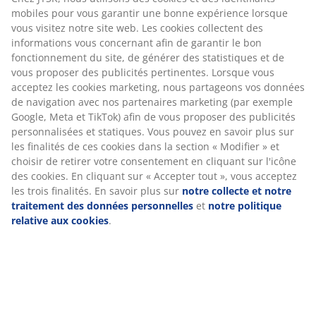
pouvez en savoir plus sur les finalités de ces cookies
légèreté et de moelleux.
dans la section « Modifier » et choisir de retirer votre
consentement en cliquant sur l'icône des cookies. En
Duvet de Barbarie et plumes
cliquant sur « Accepter tout », vous acceptez les trois
finalités. En savoir plus sur
notre collecte et notre
Le garnissage de cette couette est composé à 90 % de
traitement des données personnelles
et
notre
duvet de Barbarie et à 10 % de plumes. Plus la
politique relative aux cookies
.
proportion de duvet est élevée, plus la couette est
légère et chaude. Les fines fibres de duvet
emprisonnent l'air pour plus de légèreté et d'isolation,
tandis que les plumes ajoutent du poids et aident la
couette à conserver sa forme. Poids du garnissage :
500 g.
Tissu en coton
Le coton est respirant et offre un toucher doux et
naturel, pour un confort optimal pendant la nuit.
Entretien
La couette est lavable en machine à 60 °C pour une
fraîcheur et une propreté irréprochables. Un lavage à