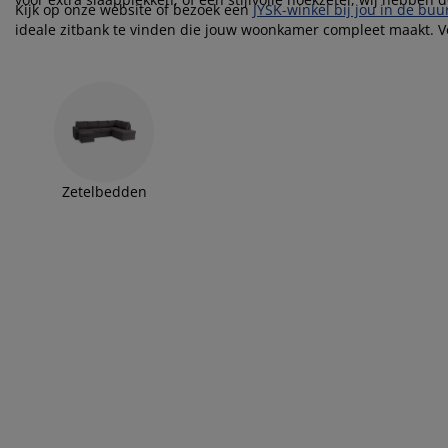
ubelonderhoud
itenverlichting
sectenhorren
eslakens
edbodems
rlichting
Kijk op onze website of bezoek een
JYSK-winkel bij jou in de buu
ideale zitbank te vinden die jouw woonkamer compleet maakt. Vo
vleugje kleur.
amfolie
mping
eerkasten
ttenbodems
ishoud
cessoires
aapkamermeubelen
ndermatrassen
nderkamer
nderbedden
ssen/strijken
Zetelbedden
isdierartikelen