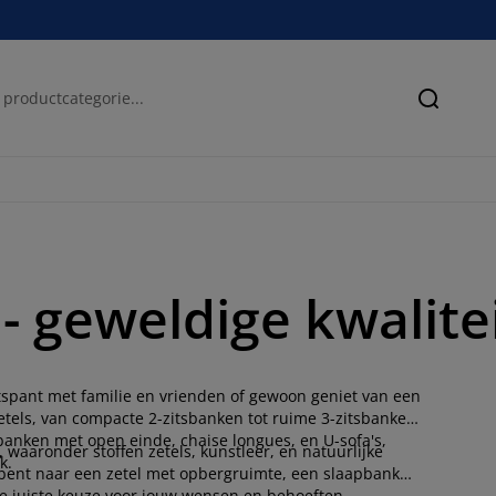
Zoeken
- geweldige kwalitei
ntspant met familie en vrienden of gewoon geniet van een
etels, van compacte 2-zitsbanken tot ruime 3-zitsbanken
anken met open einde, chaise longues, en U-sofa's,
 waaronder stoffen zetels, kunstleer, en natuurlijke
k.
ek bent naar een zetel met opbergruimte, een slaapbank
 de juiste keuze voor jouw wensen en behoeften.