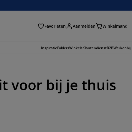
Favorieten
Aanmelden
Winkelmand
Inspiratie
Folders
Winkels
Klantendienst
B2B
Werkenbij
t voor bij je thuis