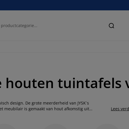
Zoeken
le houten tuintafels
isch design. De grote meerderheid van JYSK`s
et meubilair is gemaakt van hout afkomstig uit
Lees ver
ur, dieren en mensen. Het geoliede hardhout is zeer
 houten meubelen verlengen door deze te behandelen met