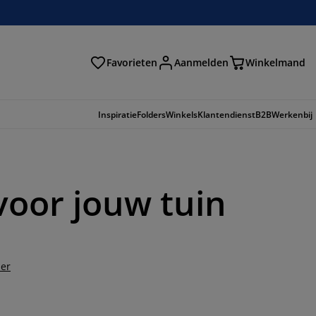
Favorieten
Aanmelden
Winkelmand
Inspiratie
Folders
Winkels
Klantendienst
B2B
Werkenbij
 voor jouw tuin
der