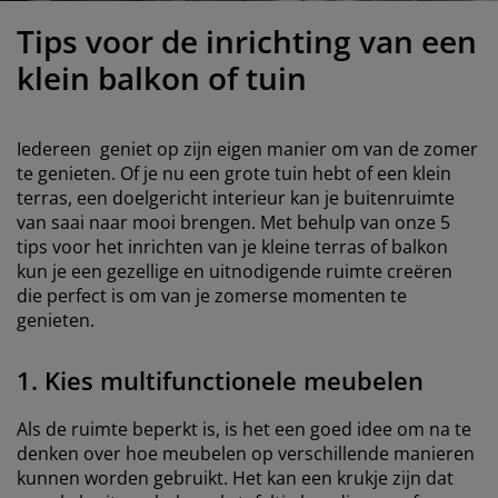
eubelonderhoud
uitenverlichting
nsectenhorren
oeslakens
edbodems
rlichting
Tips voor de inrichting van een
aamfolie
amping
leerkasten
attenbodems
uishoud
klein balkon of tuin
ccessoires
laapkamermeubelen
indermatrassen
inderkamer
Iedereen geniet op zijn eigen manier om van de zomer
inderbedden
assen/strijken
te genieten. Of je nu een grote tuin hebt of een klein
terras, een doelgericht interieur kan je buitenruimte
van saai naar mooi brengen. Met behulp van onze 5
uisdierartikelen
tips voor het inrichten van je kleine terras of balkon
kun je een gezellige en uitnodigende ruimte creëren
die perfect is om van je zomerse momenten te
genieten.
1. Kies multifunctionele meubelen
Als de ruimte beperkt is, is het een goed idee om na te
denken over hoe meubelen op verschillende manieren
kunnen worden gebruikt. Het kan een krukje zijn dat