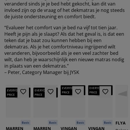
veranderd sinds je je bed hebt gekocht, kan dit van
invloed zijn op de vraag of het dekmatras je nog steeds
de juiste ondersteuning en comfort biedt.
“Evalueer het comfort van je bed na vijf tot tien jaar.
Heeft je pijn als je slaapt? Als dat het geval is, is dat een
teken dat je baat zou kunnen hebben bij een
dekmatras. Als je het comfortniveau ingrijpend wilt
veranderen, bijvoorbeeld als je een veel zachter bed
wilt, dan heb je waarschijnlijk een nieuwe matras nodig
in plaats van een dekmatras.”
– Peter, Category Manager bij JYSK
EVERYDAY LOW
EVERYDAY LOW
EVERYDAY LOW
EVERYDAY LOW
PRICE
PRICE
PRICE
PRICE
FLYA
Basic
Basic
Basic
Basic
MARREN
MARREN
VINGAN
VINGAN