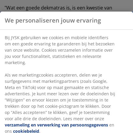
"Wat een goede dekmatras is, is een kwestie van
persoonlijke voorkeur."
We personaliseren jouw ervaring
- Peter, Category Manager bij JYSK.
Dekmatras soorten en -materialen
Bij JYSK gebruiken we cookies en mobiele identifiers
om een goede ervaring te garanderen bij het bezoeken
De eigenschappen van een dekmatras zijn grotendeels
van onze website. Cookies verzamelen informatie over
afhankelijk van het materiaal waaruit de kern bestaat.
jou voor functionaliteit, statistieken en relevante
marketing.
De populairste materialen die gebruikt worden in
dekmatrassen zijn:
Als we marketingcookies accepteren, delen we je
surfgegevens met marketingpartners (zoals Google,
Polyetherschuim (standaardschuim)
Meta en TikTok) voor op maat gemaakte en statische
advertenties. Je kunt meer lezen over de doeleinden bij
“Wijzigen” en ervoor kiezen om je toestemming in te
Ook bekend als gewoon schuim, standaard
trekken door op het cookie-pictogram te klikken. Door
schuim, PU schuim of PUR schuim.
op “Alles accepteren” te klikken, geef je toestemming
Zorgt voor een absorberende en over het
voor alle drie de doeleinden. Lees meer over onze
algemeen betaalbare dekmatras.
verzameling en verwerking van persoonsgegevens
en
ons
cookiebeleid
.