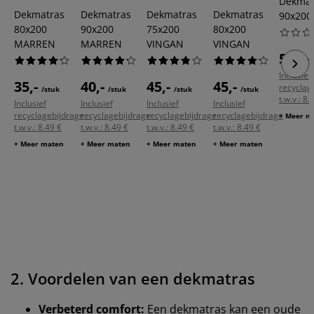
Dekmat
Dekmatras
Dekmatras
Dekmatras
Dekmatras
90x200
80x200
90x200
75x200
80x200
MARREN
MARREN
VINGAN
VINGAN
50,-
/s
Inclusief
35,-
40,-
45,-
45,-
recyclag
/stuk
/stuk
/stuk
/stuk
t.w.v.: 8.
Inclusief
Inclusief
Inclusief
Inclusief
recyclagebijdrage
recyclagebijdrage
recyclagebijdrage
recyclagebijdrage
+ Meer m
t.w.v.: 8.49 €
t.w.v.: 8.49 €
t.w.v.: 8.49 €
t.w.v.: 8.49 €
+ Meer maten
+ Meer maten
+ Meer maten
+ Meer maten
2. Voordelen van een dekmatras
Verbeterd comfort:
Een dekmatras kan een oude