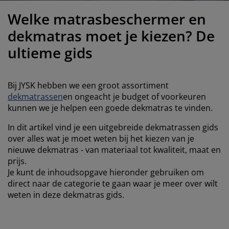
eubelonderhoud
uitenverlichting
nsectenhorren
oeslakens
edbodems
rlichting
Welke matrasbeschermer en
aamfolie
amping
leerkasten
attenbodems
uishoud
dekmatras moet je kiezen? De
ultieme gids
ccessoires
laapkamermeubelen
indermatrassen
inderkamer
inderbedden
assen/strijken
Bij JYSK hebben we een groot assortiment
dekmatrassen
en ongeacht je budget of voorkeuren
uisdierartikelen
kunnen we je helpen een goede dekmatras te vinden.
In dit artikel vind je een uitgebreide dekmatrassen gids
over alles wat je moet weten bij het kiezen van je
nieuwe dekmatras - van materiaal tot kwaliteit, maat en
prijs.
Je kunt de inhoudsopgave hieronder gebruiken om
direct naar de categorie te gaan waar je meer over wilt
weten in deze dekmatras gids.