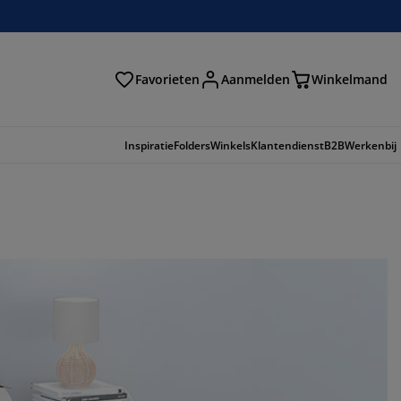
Favorieten
Aanmelden
Winkelmand
Inspiratie
Folders
Winkels
Klantendienst
B2B
Werkenbij