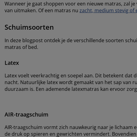
Wanneer je gaat shoppen voor een nieuwe matras, zal je
van uitmaken. Of een matras nu
zacht, medium stevig of e
Schuimsoorten
In deze blogpost ontdek je de verschillende soorten sch
matras of bed.
Latex
Latex voelt veerkrachtig en soepel aan. Dit betekent dat 
nacht. Natuurlijke latex wordt gemaakt van het sap van r
duurzaam is. Een ademende latexmatras kan ervoor zorgen 
AIR-traagschuim
AIR-traagschuim vormt zich nauwkeurig naar je lichaam en
de druk op spieren en gewrichten vermindert. Bovendien