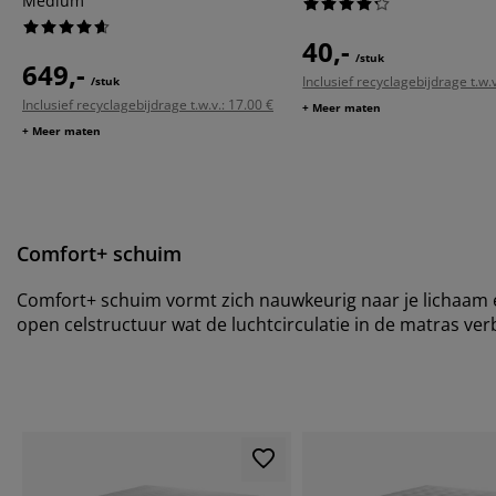
Medium
40,-
/stuk
649,-
Inclusief recyclagebijdrage t.w.v
/stuk
Inclusief recyclagebijdrage t.w.v.: 17.00 €
+ Meer maten
+ Meer maten
Comfort+ schuim
Comfort+ schuim vormt zich nauwkeurig naar je lichaam e
open celstructuur wat de luchtcirculatie in de matras ver