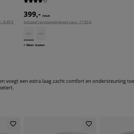
399,-
/stuk
.: 8.49 €
Inclusief recyclagebijdrage t.w.v.: 17.00 €
+ Meer maten
n voegt een extra laag zacht comfort en ondersteuning toe.
betert.