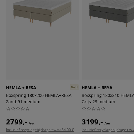
HEMLA + RESA
HEMLA + BRYA
Gold
Boxspring 180x200 HEMLA+RESA
Boxspring 180x210 HEML
Zand-91 medium
Grijs-23 medium
2799,-
3199,-
/set
/set
Inclusief recyclagebijdrage t.w.v.: 34.00 €
Inclusief recyclagebijdrage t.w.v