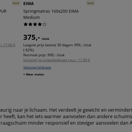
EIMA
Gold
Gold
PUR
Springmatras 160x200 EIMA
Medium
375,-
/stuk
.: 17.00 €
Laagste prijs laatste 30 dagen:
999,- /stuk
(-62%)
Normale prijs:
999,- /stuk
Inclusief recyclagebijdrage t.w.v.: 17.00 €
Valumat bijdrage
+ Meer maten
rig naar je lichaam. Het verdeelt je gewicht en vermindert
r heeft, kan het iets warmer aanvoelen dan andere schuims
raagschuim minder responsief en steviger aanvoelen dan A