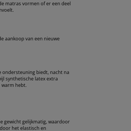
de matras vormen of er een deel
nvoelt.
 de aankoop van een nieuwe
te ondersteuning biedt, nacht na
jl synthetische latex extra
l warm hebt.
je gewicht gelijkmatig, waardoor
oor het elastisch en