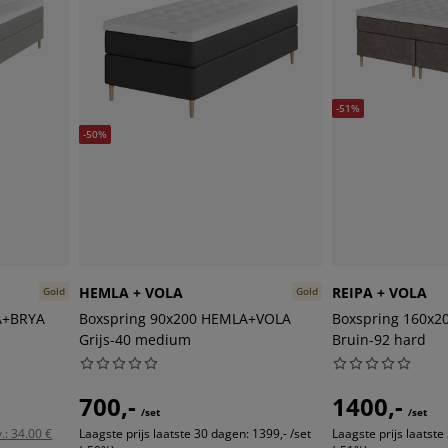
-51%
-50%
HEMLA + VOLA
REIPA + VOLA
Gold
Gold
A+BRYA
Boxspring 90x200 HEMLA+VOLA
Boxspring 160x2
Grijs-40 medium
Bruin-92 hard
700,-
1400,-
/set
/set
.: 34.00 €
Laagste prijs laatste 30 dagen:
1399,- /set
Laagste prijs laatste