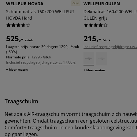
WELLPUR HOVDA
WELLPUR GULEN
Gold
Schuimmatras 160x200 WELLPUR
Dekmatras 160x200 WELL
HOVDA Hard
GULEN grijs
525,-
215,-
/stuk
/stuk
Laagste prijs laatste 30 dagen:
1299,- /stuk
Inclusief recyclagebijdrage t.w.v
(-60%)
Normale prijs:
1299,- /stuk
Inclusief recyclagebijdrage t.w.v.: 17.00 €
+ Meer maten
+ Meer maten
Traagschuim
Net zoals AIR-traagschuim vormt traagschuim zich nauwkeu
gewrichten. Omdat traagschuim een gesloten celstructuu
Comfort+ traagschuim. In een koude slaapomgeving kan t
op gaat liggen.