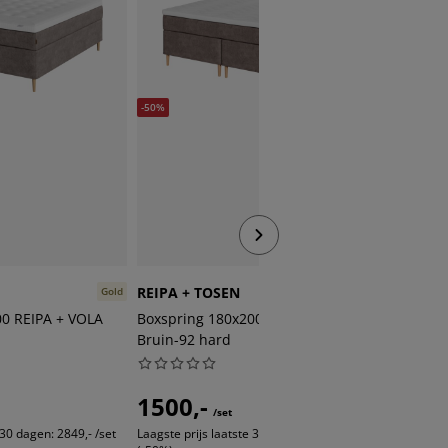
-50%
REIPA + TOSEN
REIPA +
Gold
Gold
00 REIPA + VOLA
Boxspring 180x200 REIPA + TOSEN
Boxspri
Bruin-92 hard
Bruin-9
1500,-
1499
/set
 30 dagen:
2849,- /set
Laagste prijs laatste 30 dagen:
2999,- /set
Inclusief 