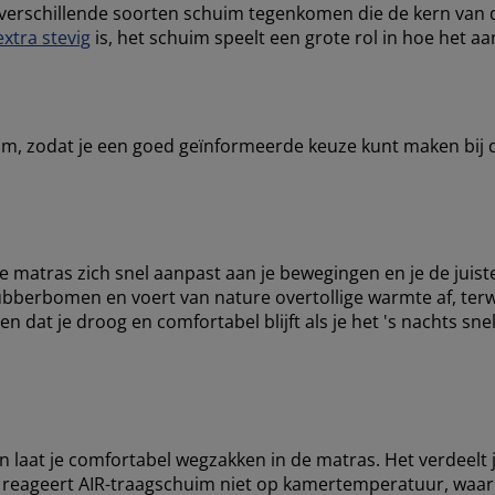
 verschillende soorten schuim tegenkomen die de kern van 
xtra stevig
is, het schuim speelt een grote rol in hoe het aa
uim, zodat je een goed geïnformeerde keuze kunt maken bij
de matras zich snel aanpast aan je bewegingen en je de juis
ubberbomen en voert van nature overtollige warmte af, terwi
dat je droog en comfortabel blijft als je het 's nachts sne
 laat je comfortabel wegzakken in de matras. Het verdeelt 
 reageert AIR-traagschuim niet op kamertemperatuur, waard